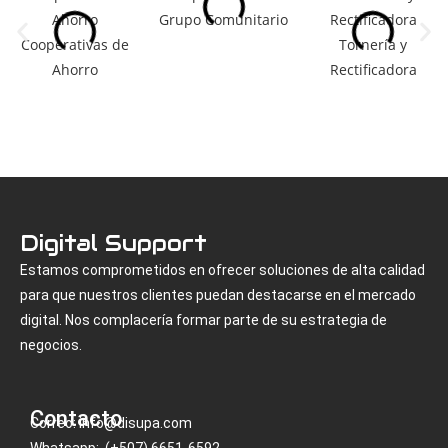
Grupo Comunitario
Cooperativas de
Tornería y
Ahorro
Rectificadora
Digital Support
Estamos comprometidos en ofrecer soluciones de alta calidad
para que nuestros clientes puedan destacarse en el mercado
digital. Nos complacería formar parte de su estrategia de
negocios.
Contacto
Correo: info@disupa.com
Whatsapp: (+507) 6651-6592